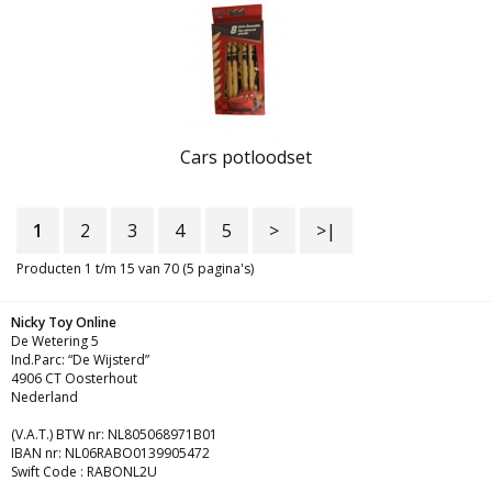
Cars potloodset
1
2
3
4
5
>
>|
Producten 1 t/m 15 van 70 (5 pagina's)
Nicky Toy Online
De Wetering 5
Ind.Parc: “De Wijsterd”
4906 CT Oosterhout
Nederland
(V.A.T.) BTW nr: NL805068971B01
IBAN nr: NL06RABO0139905472
Swift Code : RABONL2U