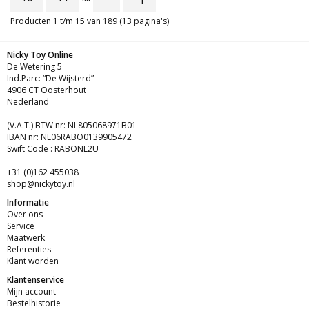
Producten 1 t/m 15 van 189 (13 pagina's)
Nicky Toy Online
De Wetering 5
Ind.Parc: “De Wijsterd”
4906 CT Oosterhout
Nederland
(V.A.T.) BTW nr: NL805068971B01
IBAN nr: NL06RABO0139905472
Swift Code : RABONL2U
+31 (0)162 455038
shop@nickytoy.nl
Informatie
Over ons
Service
Maatwerk
Referenties
Klant worden
Klantenservice
Mijn account
Bestelhistorie