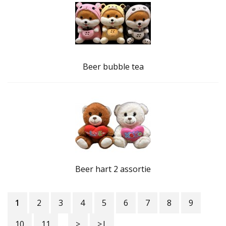
Beer bubble tea
Beer hart 2 assortie
1
2
3
4
5
6
7
8
9
10
11
....
>
>|